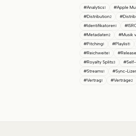
#
Analytics
#
Apple Mu
1
#
Distribution
#
Distri
2
#
Identifikatoren
#
ISR
1
#
Metadaten
#
Musik v
2
#
Pitching
#
Playlist
1
1
#
Reichweite
#
Releas
1
#
Royalty Splits
#
Self
3
#
Streams
#
Sync-Lize
1
#
Vertrag
#
Verträge
1
2