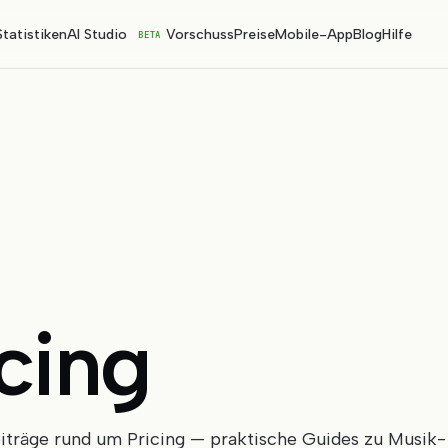
Statistiken
AI Studio
Vorschuss
Preise
Mobile-App
Blog
Hilfe
BETA
cing
träge rund um Pricing — praktische Guides zu Musik-