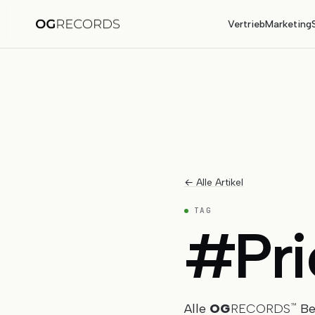
Vertrieb
Marketing
← Alle Artikel
TAG
#
Pri
Alle
OG
RECORDS
Bei
™