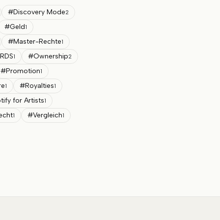
#
Discovery Mode
2
#
Geld
1
#
Master-Rechte
1
RDS
#
Ownership
1
2
#
Promotion
1
re
#
Royalties
1
1
ify for Artists
1
echt
#
Vergleich
1
1