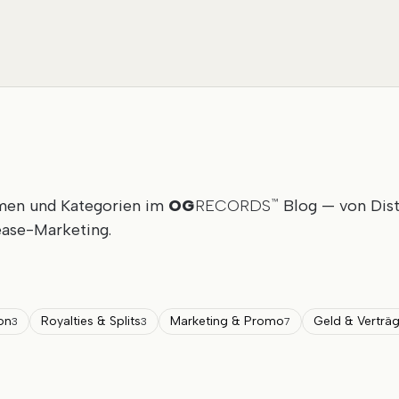
emen und Kategorien im
OG
RECORDS
Blog — von Dist
™
ease-Marketing.
ion
Royalties & Splits
Marketing & Promo
Geld & Verträ
3
3
7