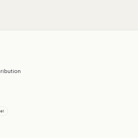
ribution
ge
1