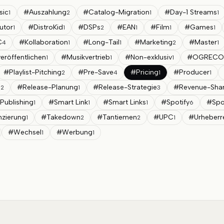
sic
#
Auszahlung
#
Catalog-Migration
#
Day-1 Streams
1
2
1
1
butor
#
DistroKid
#
DSPs
#
EAN
#
Film
#
Games
1
1
2
1
1
1
C
#
Kollaboration
#
Long-Tail
#
Marketing
#
Master
4
1
1
2
1
eröffentlichen
#
Musikvertrieb
#
Non-exklusiv
#
OGRECO
1
1
1
#
Playlist-Pitching
#
Pre-Save
#
Pricing
#
Producer
2
4
1
1
e
#
Release-Planung
#
Release-Strategie
#
Revenue-Sha
2
1
3
-Publishing
#
Smart Link
#
Smart Links
#
Spotify
#
Spot
1
1
1
6
nzierung
#
Takedown
#
Tantiemen
#
UPC
#
Urheberr
1
2
2
1
#
Wechsel
#
Werbung
1
1