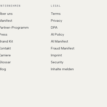
UNTERNEHMEN
LEGAL
Über uns
Terms
Manifest
Privacy
Partner-Programm
DPA
Press
AI Policy
Brand Kit
AI Manifest
Kontakt
Fraud Manifest
Karriere
Imprint
Glossar
Security
Blog
Inhalte melden