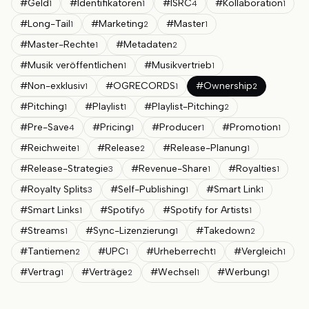
#
Geld
#
Identifikatoren
#
ISRC
#
Kollaboration
1
1
4
1
#
Long-Tail
#
Marketing
#
Master
1
2
1
#
Master-Rechte
#
Metadaten
1
2
#
Musik veröffentlichen
#
Musikvertrieb
1
1
#
Non-exklusiv
#
OGRECORDS
#
Ownership
1
1
2
#
Pitching
#
Playlist
#
Playlist-Pitching
1
1
2
#
Pre-Save
#
Pricing
#
Producer
#
Promotion
4
1
1
1
#
Reichweite
#
Release
#
Release-Planung
1
2
1
#
Release-Strategie
#
Revenue-Share
#
Royalties
3
1
1
#
Royalty Splits
#
Self-Publishing
#
Smart Link
3
1
1
#
Smart Links
#
Spotify
#
Spotify for Artists
1
6
1
#
Streams
#
Sync-Lizenzierung
#
Takedown
1
1
2
#
Tantiemen
#
UPC
#
Urheberrecht
#
Vergleich
2
1
1
1
#
Vertrag
#
Verträge
#
Wechsel
#
Werbung
1
2
1
1