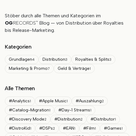
Stöber durch alle Themen und Kategorien im
OG
RECORDS
Blog — von Distribution über Royalties
™
bis Release-Marketing.
Kategorien
Grundlagen
Distribution
Royalties & Splits
4
3
3
Marketing & Promo
Geld & Verträge
7
1
Alle Themen
#
Analytics
#
Apple Music
#
Auszahlung
1
1
2
#
Catalog-Migration
#
Day-1 Streams
1
1
#
Discovery Mode
#
Distribution
#
Distributor
2
2
1
#
DistroKid
#
DSPs
#
EAN
#
Film
#
Games
1
2
1
1
1