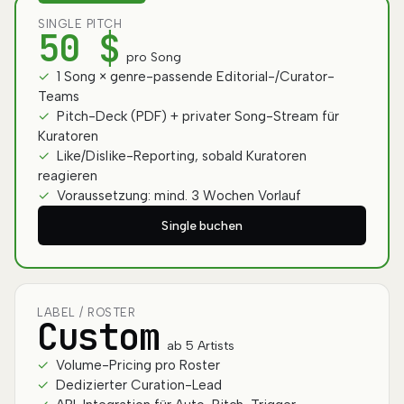
SINGLE PITCH
50 $
pro Song
✓
1 Song × genre-passende Editorial-/Curator-
Teams
✓
Pitch-Deck (PDF) + privater Song-Stream für
Kuratoren
✓
Like/Dislike-Reporting, sobald Kuratoren
reagieren
✓
Voraussetzung: mind. 3 Wochen Vorlauf
Single buchen
LABEL / ROSTER
Custom
ab 5 Artists
✓
Volume-Pricing pro Roster
✓
Dedizierter Curation-Lead