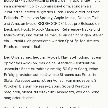
Editorial-Playlist-Pitching heißt: dein Track landet nicht
im anonymen Public-Submission-Form, sondern als
kuratiertes, editorial-grades Pitch-Deck direkt bei den
Editorial-Teams von Spotify, Apple Music, Deezer, Tidal
und Amazon Music.
OG
RECORDS
baut pro Release ein
™
Deck mit Hook, Mood-Mapping, Reference-Tracks und
Markt-Story und reicht es manuell an den richtigen Stellen
ein — zusätzlich generieren wir den Spotify-for-Artists-
Pitch, der parallel läuft.
Der Unterschied liegt im Modell. Playlist-Pitching ist ein
optionales Add-on, das deine Standard-Distribution
unberührt lässt: du zahlst einmalig 50 $ pro Song, keine
Erfolgsprovision auf zusätzliche Streams aus Editorial-
Slots. Voraussetzung ist ein Vorlauf von mindestens 3
Wochen bis zum Release-Datum. Sobald Kuratoren
reagieren, siehst du direkt im Dashboard, wer den Song
mag oder ablehnt.