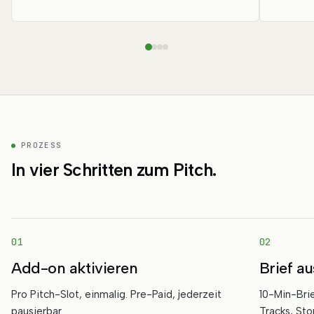
PROZESS
In vier Schritten zum Pitch.
01
02
Add-on aktivieren
Brief au
Pro Pitch-Slot, einmalig. Pre-Paid, jederzeit
10-Min-Bri
pausierbar.
Tracks, Sto