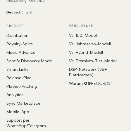
Auszahlung. Kein Abo.
Deutsch
English
PRODUKT
VERGLEICHE
Distribution
Vs. 15%-Modell
Royalty-Splits
Vs. Jahresabo-Modell
Music Advance
Vs. Hybrid-Modell
Spotify Discovery Mode
Vs. Premium-Tier-Modell
Smart Links
DSP-Netzwerk (38+
Plattformen)
Release-Plan
Warum
OG
RECORDS
™
Playlist-Pitching
Analytics
Sync Marketplace
Mobile-App
Support per
WhatsApp/Telegram