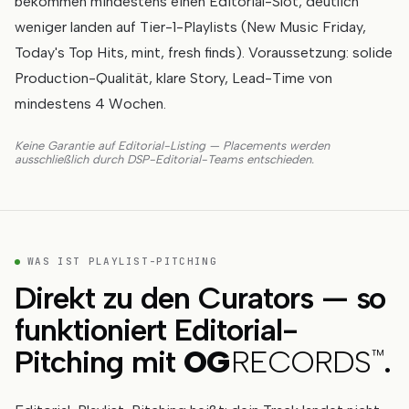
bekommen mindestens einen Editorial-Slot, deutlich
weniger landen auf Tier-1-Playlists (New Music Friday,
Today's Top Hits, mint, fresh finds). Voraussetzung: solide
Production-Qualität, klare Story, Lead-Time von
mindestens 4 Wochen.
Keine Garantie auf Editorial-Listing — Placements werden
ausschließlich durch DSP-Editorial-Teams entschieden.
WAS IST PLAYLIST-PITCHING
Direkt zu den Curators — so
funktioniert Editorial-
Pitching mit
OG
RECORDS
.
™