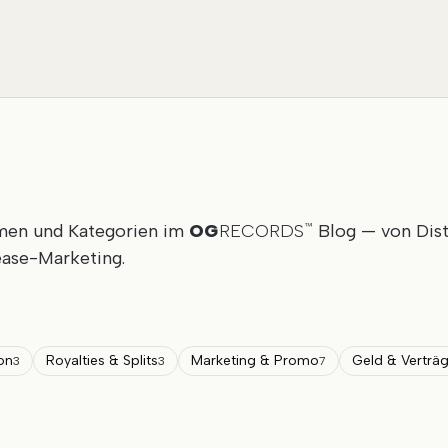
emen und Kategorien im
OG
RECORDS
Blog — von Dist
™
ease-Marketing.
ion
Royalties & Splits
Marketing & Promo
Geld & Verträ
3
3
7