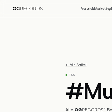
Vertrieb
Marketing
← Alle Artikel
TAG
#
Mu
Alle
OG
RECORDS
Bei
™