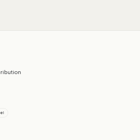
ribution
ge
1