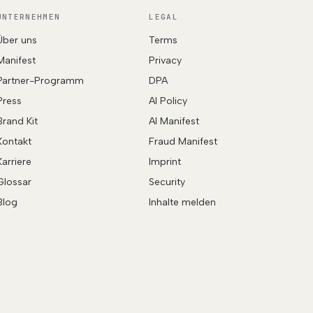
UNTERNEHMEN
LEGAL
Über uns
Terms
Manifest
Privacy
Partner-Programm
DPA
Press
AI Policy
Brand Kit
AI Manifest
Kontakt
Fraud Manifest
Karriere
Imprint
Glossar
Security
Blog
Inhalte melden