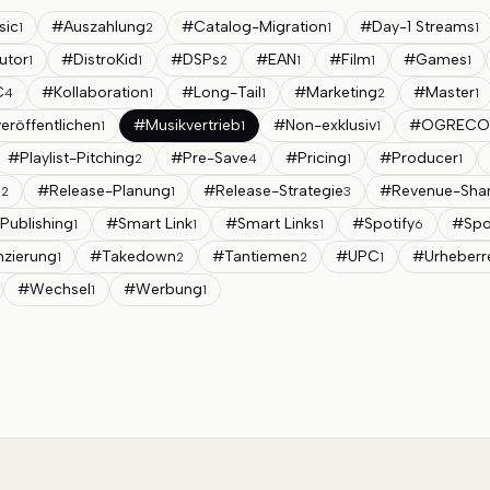
sic
#
Auszahlung
#
Catalog-Migration
#
Day-1 Streams
1
2
1
1
butor
#
DistroKid
#
DSPs
#
EAN
#
Film
#
Games
1
1
2
1
1
1
C
#
Kollaboration
#
Long-Tail
#
Marketing
#
Master
4
1
1
2
1
eröffentlichen
#
Musikvertrieb
#
Non-exklusiv
#
OGRECO
1
1
1
#
Playlist-Pitching
#
Pre-Save
#
Pricing
#
Producer
2
4
1
1
e
#
Release-Planung
#
Release-Strategie
#
Revenue-Sha
2
1
3
-Publishing
#
Smart Link
#
Smart Links
#
Spotify
#
Spot
1
1
1
6
nzierung
#
Takedown
#
Tantiemen
#
UPC
#
Urheberr
1
2
2
1
#
Wechsel
#
Werbung
1
1