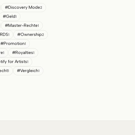
#
Discovery Mode
2
#
Geld
1
#
Master-Rechte
1
RDS
#
Ownership
1
2
#
Promotion
1
re
#
Royalties
1
1
ify for Artists
1
echt
#
Vergleich
1
1