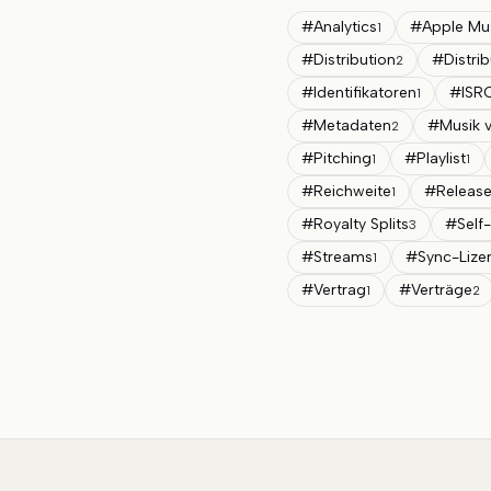
#
Analytics
#
Apple Mu
1
#
Distribution
#
Distri
2
#
Identifikatoren
#
ISR
1
#
Metadaten
#
Musik v
2
#
Pitching
#
Playlist
1
1
#
Reichweite
#
Releas
1
#
Royalty Splits
#
Self
3
#
Streams
#
Sync-Lize
1
#
Vertrag
#
Verträge
1
2