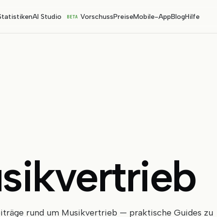
Statistiken
AI Studio
Vorschuss
Preise
Mobile-App
Blog
Hilfe
BETA
sikvertrieb
träge rund um Musikvertrieb — praktische Guides zu