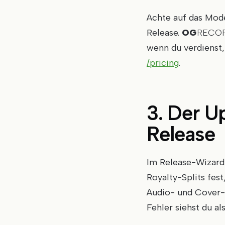
Achte auf das Mode
Release.
OG
RECO
wenn du verdienst,
/pricing
.
3. Der U
Release
Im Release-Wizard 
Royalty-Splits fest
Audio- und Cover-
Fehler siehst du al