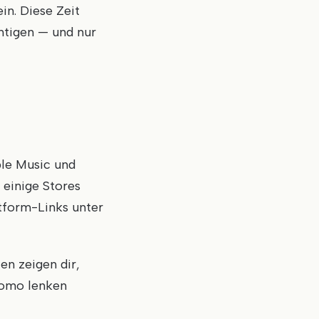
in. Diese Zeit
chtigen — und nur
ple Music und
 einige Stores
ttform-Links unter
en zeigen dir,
romo lenken