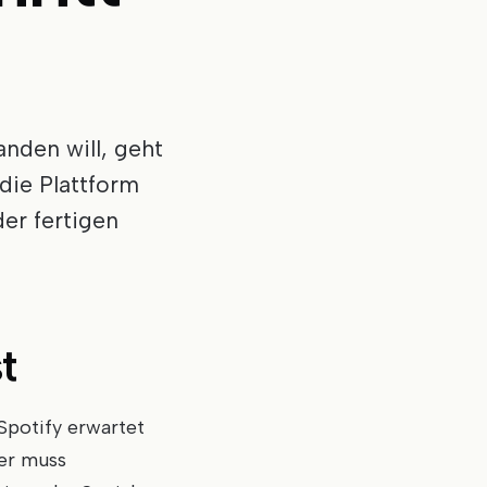
anden will, geht
die Plattform
der fertigen
t
Spotify erwartet
er muss