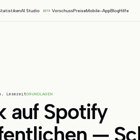
Statistiken
AI Studio
Vorschuss
Preise
Mobile-App
Blog
Hilfe
BETA
n. Lesezeit
GRUNDLAGEN
 auf Spotify
fentlichen — Sch