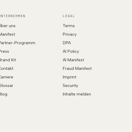
UNTERNEHMEN
LEGAL
Über uns
Terms
Manifest
Privacy
Partner-Programm
DPA
Press
AI Policy
Brand Kit
AI Manifest
Kontakt
Fraud Manifest
Karriere
Imprint
Glossar
Security
Blog
Inhalte melden