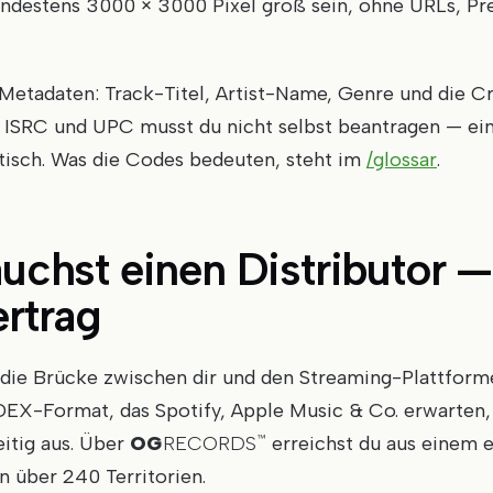
ndestens 3000 × 3000 Pixel groß sein, ohne URLs, Pre
tadaten: Track-Titel, Artist-Name, Genre und die Cr
e ISRC und UPC musst du nicht selbst beantragen — ein
tisch. Was die Codes bedeuten, steht im
/glossar
.
auchst einen Distributor 
ertrag
t die Brücke zwischen dir und den Streaming-Plattforme
DEX-Format, das Spotify, Apple Music & Co. erwarten, 
eitig aus. Über
OG
RECORDS
erreichst du aus einem 
™
n über 240 Territorien.