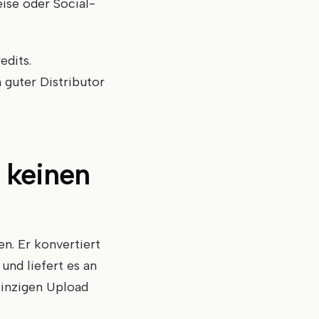
ise oder Social-
edits.
 guter Distributor
— keinen
n. Er konvertiert
und liefert es an
einzigen Upload